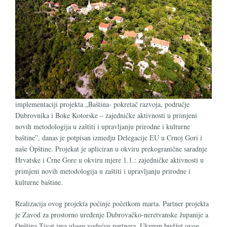
implementaciji projekta „Baština- pokretač razvoja, područje
Dubrovnika i Boke Kotorske – zajedničke aktivnosti u primjeni
novih metodologija u zaštiti i upravljanju prirodne i kulturne
baštine”, danas je potpisan izmedju Delegacije EU u Crnoj Gori i
naše Opštine. Projekat je apliciran u okviru prekogranične saradnje
Hrvatske i Crne Gore u okviru mjere 1.1.: zajedničke aktivnosti u
primjeni novih metodologija u zaštiti i upravljanju prirodne i
kulturne baštine.
Realizacija ovog projekta počinje početkom marta. Partner projekta
je Zavod za prostorno uređenje Dubrovačko-neretvanske županije a
Opština Tivat ima ulogu vodećeg partnera. Ukupan budžet ovog