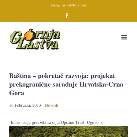
Skip
gornja_lastva@t-com.me
to
Facebook
content
Baština – pokretač razvoja: projekat
prekogranične saradnje Hrvatska-Crna
Gora
16 Februara, 2013
|
Novosti
Informacija preuzeta sa sajta Opštine Tivat: Ugovor o